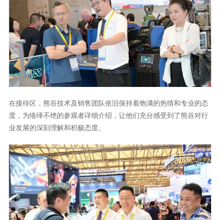
在接待区，熊谷
技术及
销售团队依旧保持着饱满的热情和专业的态
度，为络绎不绝的参观者详细介绍
，
让
他们
充分
感受到了熊谷对行
业发展的深刻理解和积极态度
。