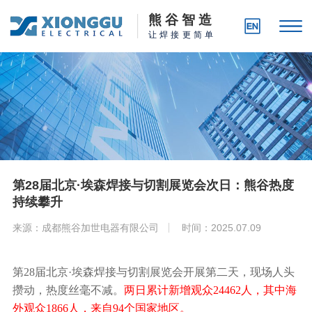
熊 谷 智 造
让焊接更简单
第28届北京·埃森焊接与切割展览会次日：熊谷热度
持续攀升
来源：成都熊谷加世电器有限公司
时间：2025.07.09
第
28届北京·埃森焊接与切割展览会开展第二天，现场人头
攒动，热度丝毫不减。
两日累计新增观众
24462人，其中海
外观众1866人，来自94个国家地区。