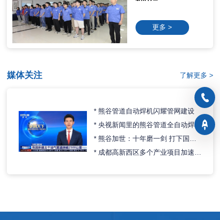
电焊接难题
熊谷焊机作为主力装备助力西气东输四线
更多 >
更多 >
更多 >
2021
荣获四川省“亩均论英雄”A类企业
“一种基于激光的跟踪技术”荣获四川省专利一等
媒体关注
了解更多 >
奖
2020
熊谷管道自动焊机闪耀管网建设
公司荣获国家级专精特新“小巨人”企业。
央视新闻里的熊谷管道全自动焊机
公司（加世电器）再次通过国家级高新技术企业
熊谷加世：十年磨一剑 打下国内管道焊接设备半壁江山
认定。
成都高新西区多个产业项目加速推进，熊谷加世全力冲刺四季度！
2019
熊谷公司成立了人工智能研究院。
公司无损检测业务取得MFL/CG检测证书。