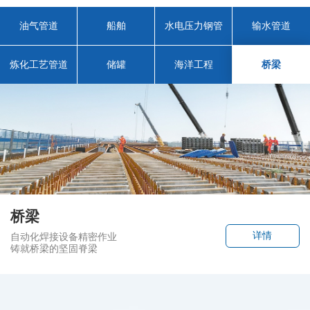
油气管道
船舶
水电压力钢管
输水管道
炼化工艺管道
储罐
海洋工程
桥梁
桥梁
油气管道
船舶
水电压力钢管
输水管道
炼化工艺管道
储罐
海洋工程
桥梁
油气管道
详情
详情
详情
详情
详情
详情
详情
详情
详情
详情
自动化焊接设备精密作业
精准高效焊接油气命脉
船舶制造焊接新工艺
焊接机器人为清洁能源
精准焊接，铸就无忧输水管道
在复杂炼化环境中
精细焊接工艺，打造坚固储罐
精准焊接，无缝连接
自动化焊接设备精密作业
精准高效焊接油气命脉
铸就桥梁的坚固脊梁
筑就能源输送的安全长城
让效率迅速提升
建设贡献坚实力量
让每一滴水安全送达每一个角落
确保每一道焊缝都安全可靠
确保存储安全无忧
蓝色经济的未来之路
铸就桥梁的坚固脊梁
筑就能源输送的安全长城