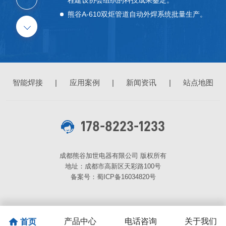
全国政协领导李毅中一行到熊谷公司考察调研、
指导工作。
2014
公司最大的阿米巴逆变焊机事业部成立，随着阿
智能焊接
|
应用案例
|
新闻资讯
|
站点地图
米巴经营进一步延伸细化，基本完成“整体效率最
优化”的谋篇布局。
2013
178-8223-1233
我公司A-300智能化管道全位置自动焊机通过
省、市经信委“四川省重大技术装备创新研制计划
成都熊谷加世电器有限公司 版权所有
项目”验收。
地址：成都市高新区天彩路100号
备案号：
蜀ICP备16034820号
2012
公司启动“日行一善”行动，建立了“熊谷爱心基
金”，实施全员身股分红及给员工父母发放“孝顺
产品中心
电话咨询
关于我们
首页