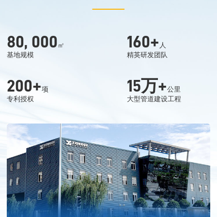
80, 000
160
+
㎡
人
基地规模
精英研发团队
200
+
15
万+
项
公里
专利授权
大型管道建设工程