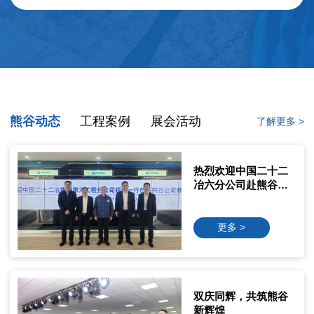
2025
国家重点研发项目“A-1000i冗余自由度外焊机器
人”中试成功并进入工程现场焊接；
国家重点研发项目A-800 E系列一体式柔性内焊
机器人批量用于管道工程现场；
2024
熊谷动态
工程案例
展会活动
了解更多 >
成立阿布扎比和沙特海外子公司；
MS10000企业管理系统实现首个销售订单；
西气东输管道使用熊
热烈欢迎中国二十二
第28届北京.埃森焊接
谷全自动焊接设备
2023
冶六分公司赴熊谷开
与切割展览会收官，
展技术交流洽谈
熊谷“智造”启新程
成立院士（专家）创新工作站；
更多 >
更多 >
更多 >
在中东地区设立第一个海外地区子公司；
2022
熊谷单焊炬管道自动
双庆同辉，共筑熊谷
XQ - 396智能焊接机
焊机A-230参与大型
获得国家级专精特新“小巨人”的重点企业支持
新辉煌
器人亮相南京破解水
水管焊接