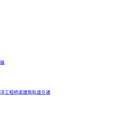
展
洋工程
桥梁
建筑
轨道交通