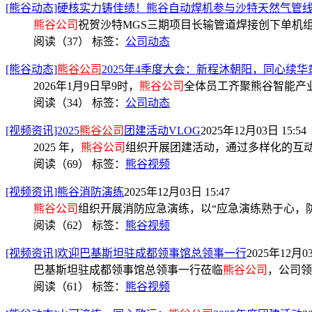
[熊谷动态]硬核实力铸佳绩！熊谷自动焊机参与沙特天然气管
熊谷公司
祝贺沙特MGS三期项目长输管道焊接创下单机组
阅读（37）
标签：
公司动态
[熊谷动态]
熊谷公司
2025年4季度大会：新程沐朝阳，同心续华
2026年1月9日早9时，
熊谷公司
全体员工齐聚熊谷智能产
阅读（34）
标签：
公司动态
[视频资讯]2025
熊谷公司
团建活动VLOG
2025年12月03日 15:54
2025 年，
熊谷公司
组织开展团建活动，通过多样化的互
阅读（69）
标签：
熊谷视频
[视频资讯]熊谷消防演练
2025年12月03日 15:47
熊谷公司
组织开展消防应急演练，以“应急演练熟于心，
阅读（62）
标签：
熊谷视频
[视频资讯]欢迎巴基斯坦驻成都领事馆总领事一行
2025年12月03
巴基斯坦驻成都领事馆总领事一行莅临
熊谷公司
，公司领
阅读（61）
标签：
熊谷视频