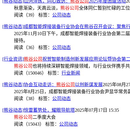
[熊谷动态]山河淬炼，同心致远：
熊谷公司
2025年度团建活动
2
秋意渐染，天高云淡，
熊谷公司
全体同仁暂别忙碌的工位
阅读（39）
标签：
公司动态
[熊谷动态]成都智能焊接装备行业协会在熊谷召开会议：聚焦
2025年11月10日下午，成都智能焊接装备行业协会
接待。
阅读（36）
标签：
公司动态
[行业资讯]
熊谷公司
祝贺智能制造创新发展应用论坛暨协会第
熊谷公司
也将持续深耕智能焊接领域，与行业伙伴携手共
阅读（150046）
标签：
行业新闻
[熊谷动态]协会互动走访：
熊谷公司
以创新谋发展
2025年08月27
2025年8月25日，成都智能焊接装备行业协会尹显华常
阅读（38）
标签：
公司动态
[熊谷动态]惊雷蓄势处，耀眼导航塔
2025年07月17日 15:35
熊谷公司
二季度大会
阅读（15043）
标签：
公司动态