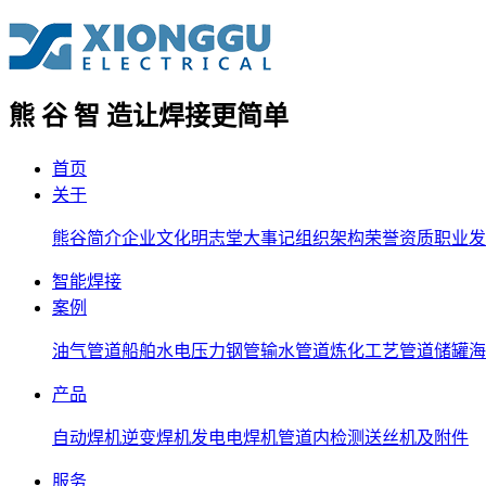
熊 谷 智 造
让焊接更简单
首页
关于
熊谷简介
企业文化
明志堂
大事记
组织架构
荣誉资质
职业发
智能焊接
案例
油气管道
船舶
水电压力钢管
输水管道
炼化工艺管道
储罐
海
产品
自动焊机
逆变焊机
发电电焊机
管道内检测
送丝机及附件
服务