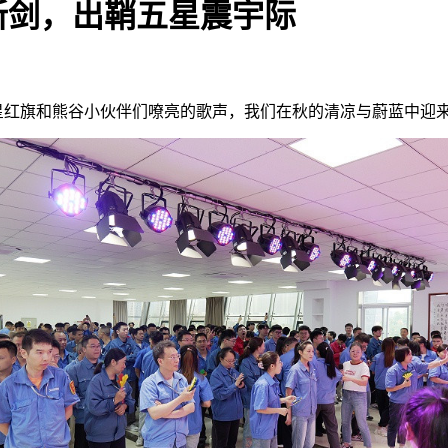
磨新剑，出鞘五星震宇际
的五星红旗和熊谷小伙伴们嘹亮的歌声，我们在秋的清凉与蔚蓝中迎