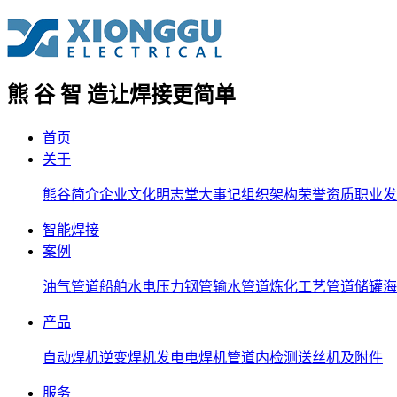
熊 谷 智 造
让焊接更简单
首页
关于
熊谷简介
企业文化
明志堂
大事记
组织架构
荣誉资质
职业发
智能焊接
案例
油气管道
船舶
水电压力钢管
输水管道
炼化工艺管道
储罐
海
产品
自动焊机
逆变焊机
发电电焊机
管道内检测
送丝机及附件
服务