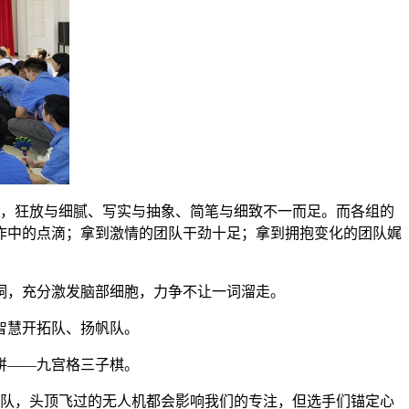
龙，狂放与细腻、写实与抽象、简笔与细致不一而足。而各组的
作中的点滴；拿到激情的团队干劲十足；拿到拥抱变化的团队娓
洞，充分激发脑部细胞，力争不让一词溜走。
智慧开拓队、扬帆队。
拼——九宫格三子棋。
啦队，头顶飞过的无人机都会影响我们的专注，但选手们锚定心