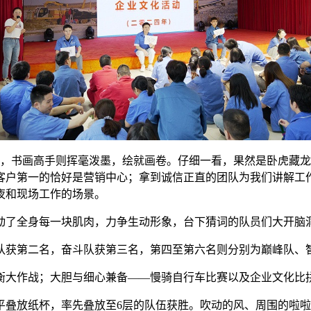
题，书画高手则挥毫泼墨，绘就画卷。仔细一看，果然是卧虎藏
客户第一的恰好是营销中心；拿到诚信正直的团队为我们讲解工
夜和现场工作的场景。
动了全身每一块肌肉，力争生动形象，台下猜词的队员们大开脑
队获第二名，奋斗队获第三名，第四至第六名则分别为巅峰队、
衡大作战；大胆与细心兼备——慢骑自行车比赛以及企业文化比
天平叠放纸杯，率先叠放至6层的队伍获胜。吹动的风、周围的啦