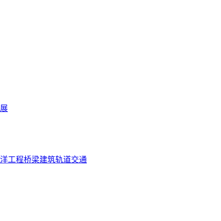
展
洋工程
桥梁
建筑
轨道交通