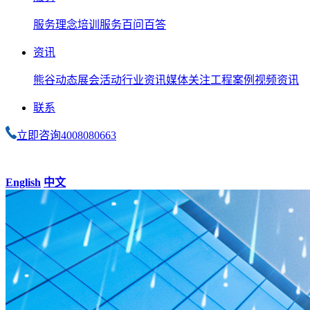
服务理念
培训服务
百问百答
资讯
熊谷动态
展会活动
行业资讯
媒体关注
工程案例
视频资讯
联系
立即咨询
4008080663
English
中文