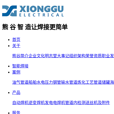
熊 谷 智 造
让焊接更简单
首页
关于
熊谷简介
企业文化
明志堂
大事记
组织架构
荣誉资质
职业发
智能焊接
案例
油气管道
船舶
水电压力钢管
输水管道
炼化工艺管道
储罐
海
产品
自动焊机
逆变焊机
发电电焊机
管道内检测
送丝机及附件
服务