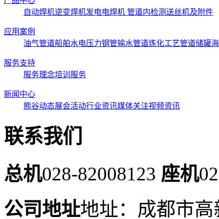
产品中心
自动焊机
逆变焊机
发电电焊机
管道内检测
送丝机及附件
应用案例
油气管道
船舶
水电压力钢管
输水管道
炼化工艺管道
储罐
海
服务支持
服务理念
培训服务
新闻中心
熊谷动态
展会活动
行业资讯
媒体关注
视频资讯
联系我们
总机
028-82008123
座机
02
公司地址
地址：成都市高新