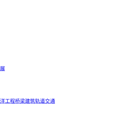
展
洋工程
桥梁
建筑
轨道交通