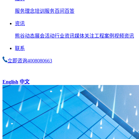
服务理念
培训服务
百问百答
资讯
熊谷动态
展会活动
行业资讯
媒体关注
工程案例
视频资讯
联系
立即咨询
4008080663
English
中文