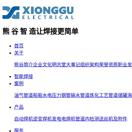
熊 谷 智 造
让焊接更简单
首页
关于
熊谷简介
企业文化
明志堂
大事记
组织架构
荣誉资质
职业发
智能焊接
案例
油气管道
船舶
水电压力钢管
输水管道
炼化工艺管道
储罐
海
产品
自动焊机
逆变焊机
发电电焊机
管道内检测
送丝机及附件
服务